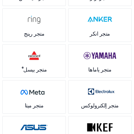
متجر انكر
متجر رينج
®
متجر ياماها
متجر بيسل
متجر إلكترولوكس
متجر ميتا