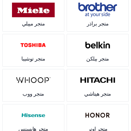
متجر براذر
متجر مييلي
متجر بيلكن
متجر توشيبا
متجر هيتاشي
متجر ووب
متجر اونر
متجر هايسنس