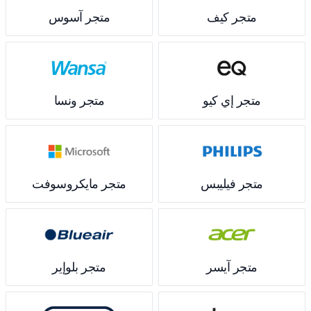
متجر كيف
متجر آسوس
متجر إي كيو
متجر ونسا
متجر فيليبس
متجر مايكروسوفت
متجر آيسر
متجر بلوإير