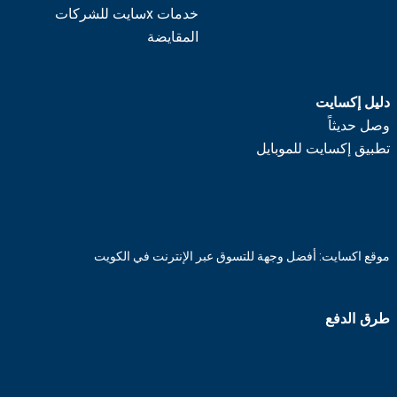
خدمات xسايت للشركات
المقايضة
دليل إكسايت
وصل حديثاً
تطبيق إكسايت للموبايل
موقع اكسايت: أفضل وجهة للتسوق عبر الإنترنت في الكويت
طرق الدفع