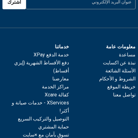
اشترك
معلومات عامة
خدماتنا
مساعدة
خدمة الدفع XPay
نبذة عن اكسايت
دفع الأقساط الشهرية (إيزي
الأسئلة الشائعة
أقساط)
الشروط و الأحكام
معارضنا
خريطة الموقع
مراكز الخدمة
تواصل معنا
كفالة Xcare
XServices - خدمات صيانة و
أكثر!
التوصيل والتركيب السريع
حماية المشتري
تسوق بآمان مع ×سايت