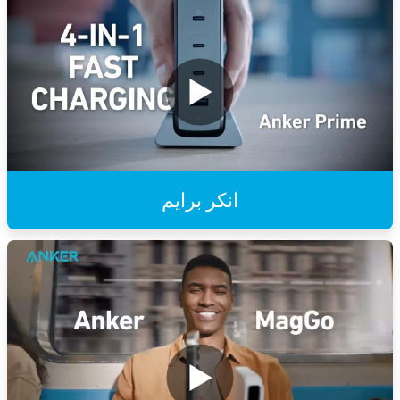
انكر برايم