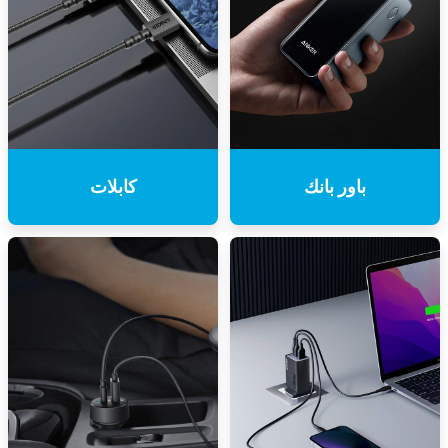
باور بانك
كابلات