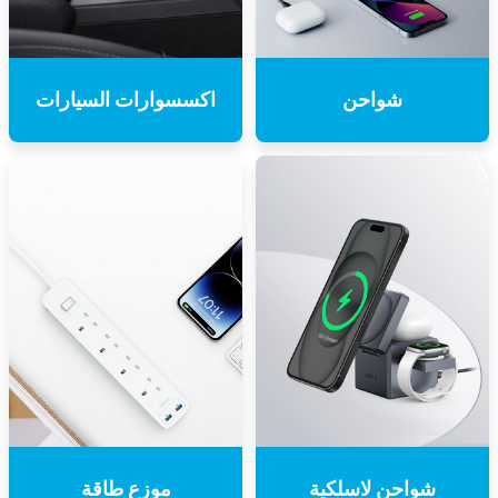
شواحن
اكسسوارات السيارات
شواحن لاسلكية
موزع طاقة