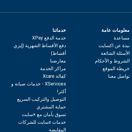
معلومات عامة
خدماتنا
مساعدة
خدمة الدفع XPay
نبذة عن اكسايت
دفع الأقساط الشهرية (إيزي
الأسئلة الشائعة
أقساط)
الشروط و الأحكام
معارضنا
خريطة الموقع
مراكز الخدمة
تواصل معنا
كفالة Xcare
XServices - خدمات صيانة و
أكثر!
التوصيل والتركيب السريع
حماية المشتري
تسوق بآمان مع ×سايت
خدمات xسايت للشركات
المقايضة