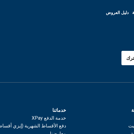
ة
دليل العروض
رك
ة
خدماتنا
خدمة الدفع XPay
يت
دفع الأقساط الشهرية (إيزي أقساط
ة
معارضنا