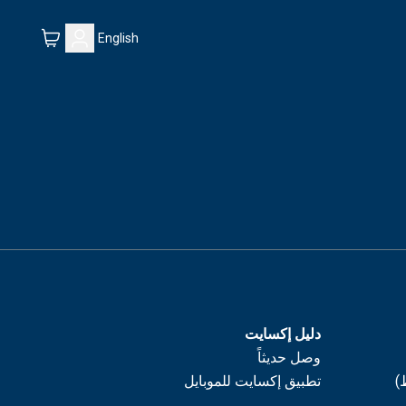
English
دليل إكسايت
وصل حديثاً
)
تطبيق إكسايت للموبايل