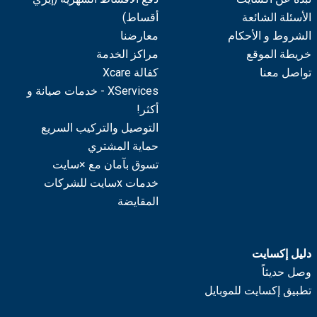
الأسئلة الشائعة
أقساط)
الشروط و الأحكام
معارضنا
خريطة الموقع
مراكز الخدمة
تواصل معنا
كفالة Xcare
XServices - خدمات صيانة و
أكثر!
التوصيل والتركيب السريع
حماية المشتري
تسوق بآمان مع ×سايت
خدمات xسايت للشركات
المقايضة
دليل إكسايت
وصل حديثاً
تطبيق إكسايت للموبايل