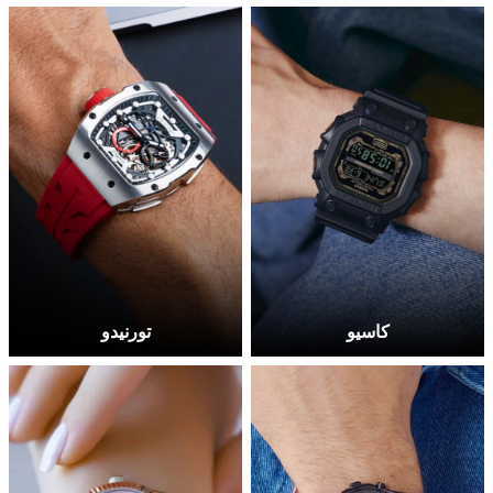
كاسيو
تورنيدو