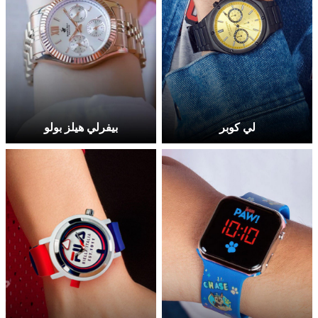
لي كوبر
بيفرلي هيلز بولو