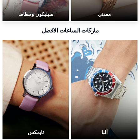
معدني
سيليكون ومطاط
ماركات الساعات الافضل
ألبا
تايمكس