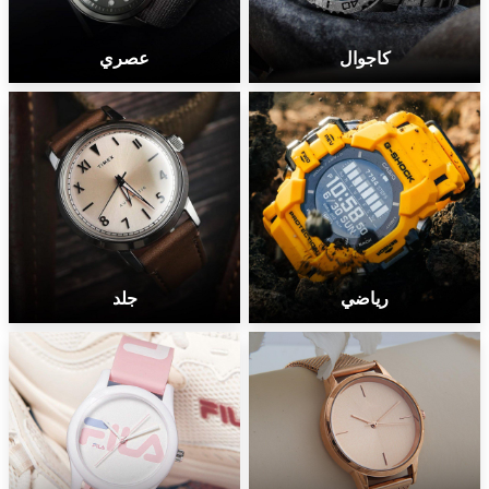
كاجوال
عصري
رياضي
جلد