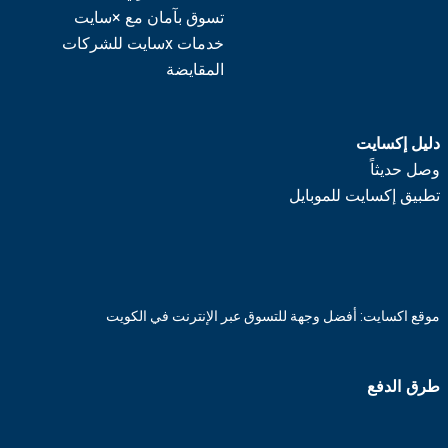
تسوق بآمان مع ×سايت
خدمات xسايت للشركات
المقايضة
دليل إكسايت
وصل حديثاً
تطبيق إكسايت للموبايل
موقع اكسايت: أفضل وجهة للتسوق عبر الإنترنت في الكويت
طرق الدفع