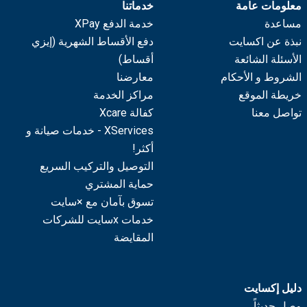
معلومات عامة
خدماتنا
مساعدة
خدمة الدفع XPay
نبذة عن اكسايت
دفع الأقساط الشهرية (إيزي
الأسئلة الشائعة
أقساط)
الشروط و الأحكام
معارضنا
خريطة الموقع
مراكز الخدمة
تواصل معنا
كفالة Xcare
XServices - خدمات صيانة و
أكثر!
التوصيل والتركيب السريع
حماية المشتري
تسوق بآمان مع ×سايت
خدمات xسايت للشركات
المقايضة
دليل إكسايت
وصل حديثاً