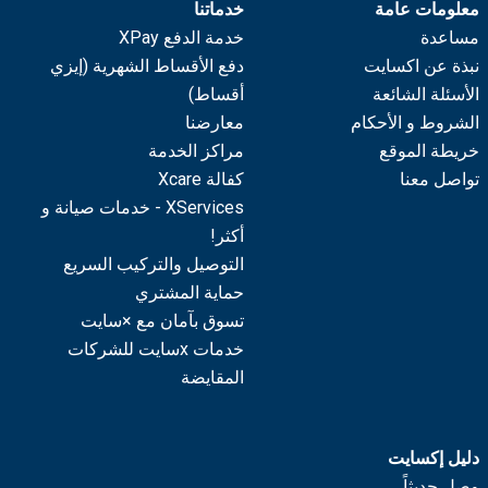
معلومات عامة
خدماتنا
مساعدة
خدمة الدفع XPay
نبذة عن اكسايت
دفع الأقساط الشهرية (إيزي
الأسئلة الشائعة
أقساط)
الشروط و الأحكام
معارضنا
خريطة الموقع
مراكز الخدمة
تواصل معنا
كفالة Xcare
XServices - خدمات صيانة و
أكثر!
التوصيل والتركيب السريع
حماية المشتري
تسوق بآمان مع ×سايت
خدمات xسايت للشركات
المقايضة
دليل إكسايت
وصل حديثاً