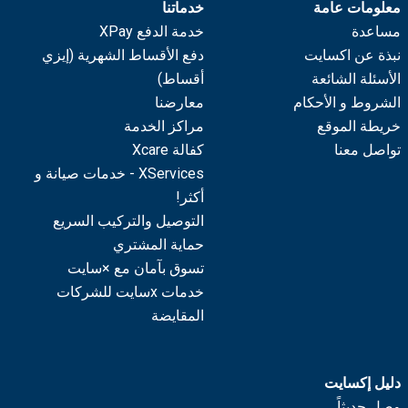
معلومات عامة
خدماتنا
مساعدة
خدمة الدفع XPay
نبذة عن اكسايت
دفع الأقساط الشهرية (إيزي
الأسئلة الشائعة
أقساط)
الشروط و الأحكام
معارضنا
خريطة الموقع
مراكز الخدمة
تواصل معنا
كفالة Xcare
XServices - خدمات صيانة و
أكثر!
التوصيل والتركيب السريع
حماية المشتري
تسوق بآمان مع ×سايت
خدمات xسايت للشركات
المقايضة
دليل إكسايت
وصل حديثاً