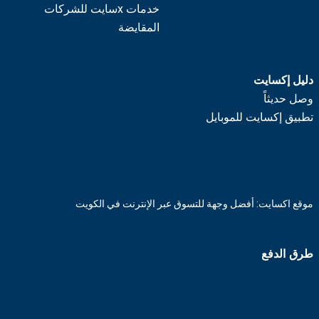
خدمات xسايت للشركات
المقايضة
دليل إكسايت
وصل حديثاً
تطبيق إكسايت للموبايل
موقع اكسايت: أفضل وجهة للتسوق عبر الإنترنت في الكويت
طرق الدفع