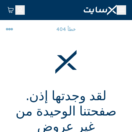
خطأ 404
لقد وجدتها إذن.
صفحتنا الوحيدة من
غير عروض