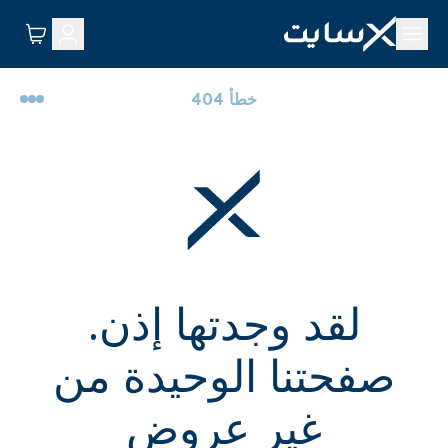
خطأ 404
لقد وجدتها إذن.
صفحتنا الوحيدة من
غير عروض