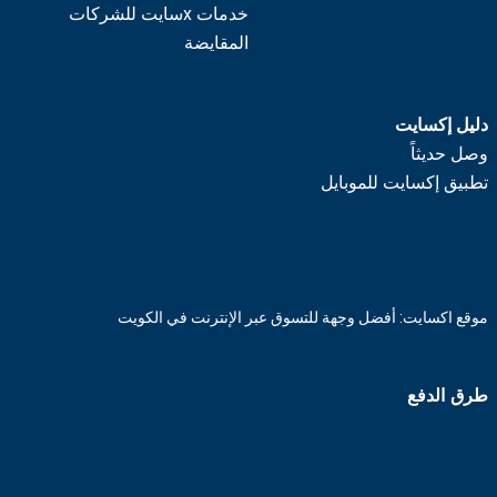
خدمات xسايت للشركات
المقايضة
دليل إكسايت
وصل حديثاً
تطبيق إكسايت للموبايل
موقع اكسايت: أفضل وجهة للتسوق عبر الإنترنت في الكويت
طرق الدفع