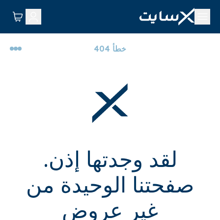
خطأ 404
لقد وجدتها إذن.
صفحتنا الوحيدة من
غير عروض