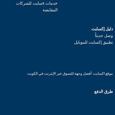
خدمات xسايت للشركات
المقايضة
دليل إكسايت
وصل حديثاً
تطبيق إكسايت للموبايل
موقع اكسايت: أفضل وجهة للتسوق عبر الإنترنت في الكويت
طرق الدفع