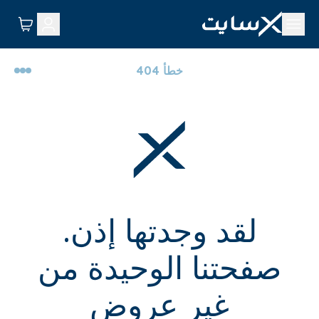
خطأ 404
لقد وجدتها إذن.
صفحتنا الوحيدة من
غير عروض