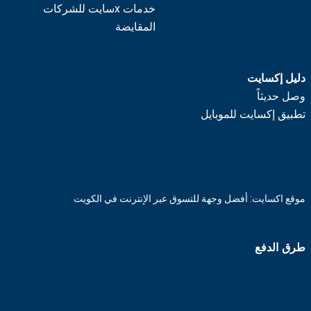
خدمات xسايت للشركات
المقايضة
دليل إكسايت
وصل حديثاً
تطبيق إكسايت للموبايل
موقع اكسايت: أفضل وجهة للتسوق عبر الإنترنت في الكويت
طرق الدفع