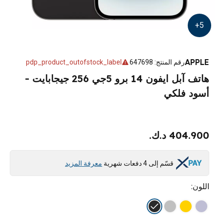
+
5
APPLE
رقم المنتج
:
647698
pdp_product_outofstock_label
هاتف آبل ايفون 14 برو 5جي 256 جيجابايت -
أسود فلكي
404.900 د.ك.
قسّم إلى 4 دفعات شهرية
معرفة المزيد
اللون
: