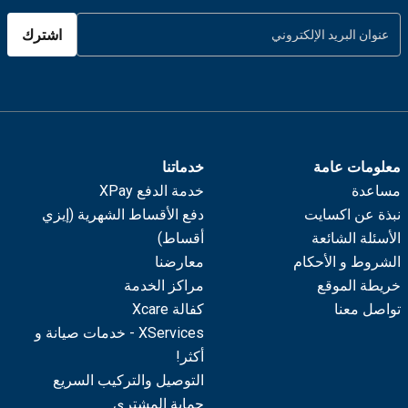
اشترك
معلومات عامة
خدماتنا
مساعدة
خدمة الدفع XPay
نبذة عن اكسايت
دفع الأقساط الشهرية (إيزي
الأسئلة الشائعة
أقساط)
الشروط و الأحكام
معارضنا
خريطة الموقع
مراكز الخدمة
تواصل معنا
كفالة Xcare
XServices - خدمات صيانة و
أكثر!
التوصيل والتركيب السريع
حماية المشتري