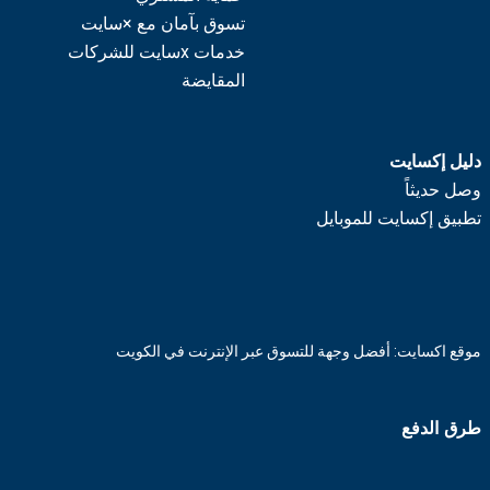
تسوق بآمان مع ×سايت
خدمات xسايت للشركات
المقايضة
دليل إكسايت
وصل حديثاً
تطبيق إكسايت للموبايل
موقع اكسايت: أفضل وجهة للتسوق عبر الإنترنت في الكويت
طرق الدفع