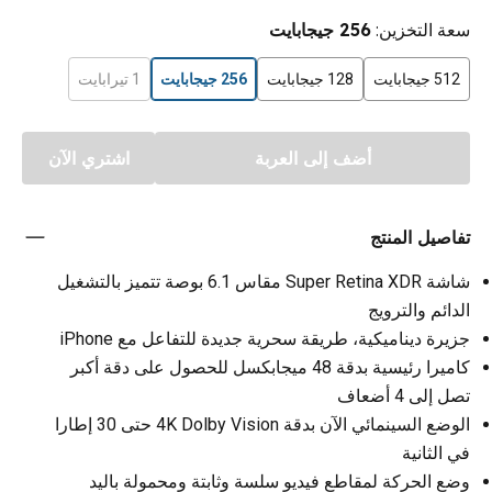
سعة التخزين
:
256 جيجابايت
512 جيجابايت
128 جيجابايت
256 جيجابايت
1 تيرابايت
أضف إلى العربة
اشتري الآن
تفاصيل المنتج
شاشة Super Retina XDR مقاس 6.1 بوصة تتميز بالتشغيل
الدائم والترويج
جزيرة ديناميكية، طريقة سحرية جديدة للتفاعل مع iPhone
كاميرا رئيسية بدقة 48 ميجابكسل للحصول على دقة أكبر
تصل إلى 4 أضعاف
الوضع السينمائي الآن بدقة 4K Dolby Vision حتى 30 إطارا
في الثانية
وضع الحركة لمقاطع فيديو سلسة وثابتة ومحمولة باليد