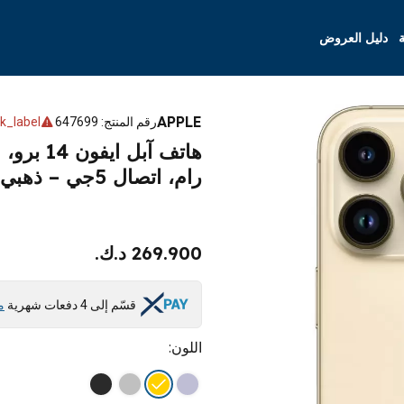
ة
دليل العروض
APPLE
رقم المنتج
:
647699
k_label
رام، اتصال 5جي – ذهبي
269.900 د.ك.
قسّم إلى 4 دفعات شهرية
م
اللون
: