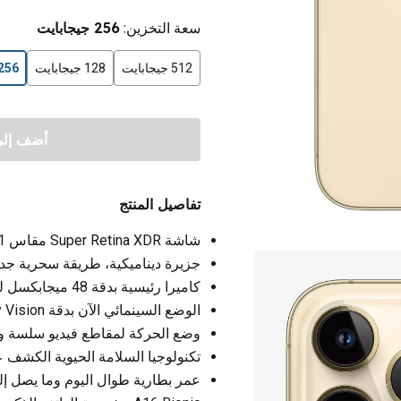
سعة التخزين
:
256 جيجابايت
512 جيجابايت
128 جيجابايت
256 جيجاباي
أضف إلى 
تفاصيل المنتج
شاشة Super Retina XDR مقاس 6.1 بوصة تتميز بالتشغيل الدائم والترويج
جزيرة ديناميكية، طريقة سحرية جديدة ل
كاميرا رئيسية بدقة 48 ميجابكسل للحصول على دقة أكبر تصل إلى 4 أضعاف
الوضع السينمائي الآن بدقة 4K Dolby Vision حتى 30 إطارا في الثانية
وضع الحركة لمقاطع فيديو سلسة وثا
تكنولوجيا السلامة الحيوية الكشف 
عمر بطارية طوال اليوم وما يصل إلى 23 ساعة من تشغيل الف