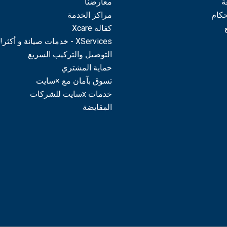
ة
معارضنا
حكام
مراكز الخدمة
كفالة Xcare
XServices - خدمات صيانة و أكثر!
التوصيل والتركيب السريع
حماية المشتري
تسوق بآمان مع ×سايت
خدمات xسايت للشركات
المقايضة