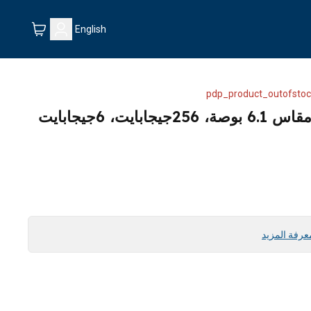
English
pdp_product_outofstoc
هاتف آبل ايفون 14 برو، مقاس 6.1 بوصة، 256جيجابايت، 6جيجابايت
عرفة المزيد