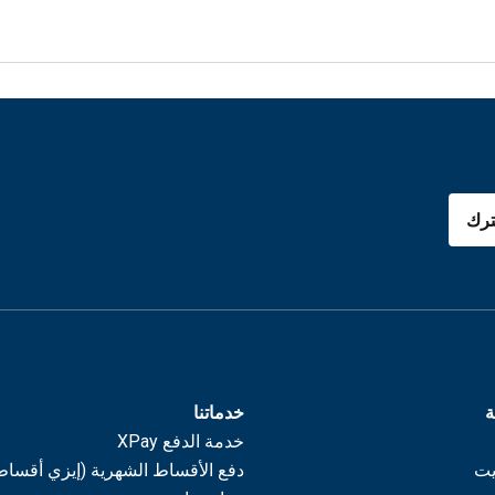
رك
ة
خدماتنا
خدمة الدفع XPay
يت
دفع الأقساط الشهرية (إيزي أقساط