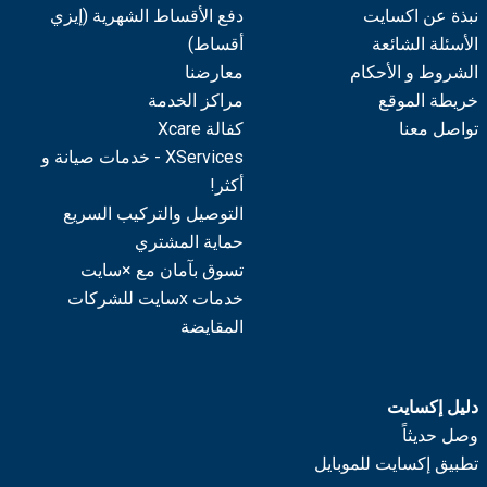
نبذة عن اكسايت
دفع الأقساط الشهرية (إيزي
الأسئلة الشائعة
أقساط)
الشروط و الأحكام
معارضنا
خريطة الموقع
مراكز الخدمة
تواصل معنا
كفالة Xcare
XServices - خدمات صيانة و
أكثر!
التوصيل والتركيب السريع
حماية المشتري
تسوق بآمان مع ×سايت
خدمات xسايت للشركات
المقايضة
دليل إكسايت
وصل حديثاً
تطبيق إكسايت للموبايل