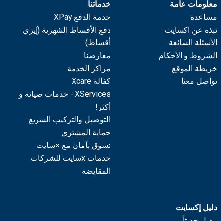
معلومات عامة
خدماتنا
مساعدة
خدمة الدفع XPay
نبذة عن اكسايت
دفع الأقساط الشهرية (إيزي
الأسئلة الشائعة
أقساط)
الشروط و الأحكام
معارضنا
خريطة الموقع
مراكز الخدمة
تواصل معنا
كفالة Xcare
XServices - خدمات صيانة و
أكثر!
التوصيل والتركيب السريع
حماية المشتري
تسوق بآمان مع ×سايت
خدمات xسايت للشركات
المقايضة
دليل إكسايت
وصل حديثاً