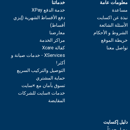
معلومات عامة
خدماتنا
مساعدة
خدمة الدفع XPay
نبذة عن اكسايت
دفع الأقساط الشهرية (إيزي
الأسئلة الشائعة
أقساط)
الشروط و الأحكام
معارضنا
خريطة الموقع
مراكز الخدمة
تواصل معنا
كفالة Xcare
XServices - خدمات صيانة و
أكثر!
التوصيل والتركيب السريع
حماية المشتري
تسوق بآمان مع ×سايت
خدمات xسايت للشركات
المقايضة
دليل إكسايت
وصل حديثاً