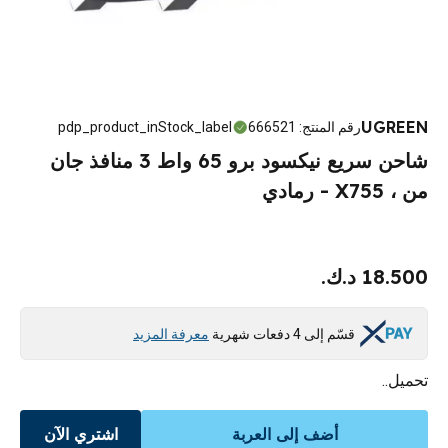
UGREEN
رقم المنتج
:
666521
pdp_product_inStock_label
شاحن سريع نيكسود برو 65 واط 3 منافذ جان
من ، X755 - رمادي
18.500 د.ك.
قسّم إلى 4 دفعات شهرية
معرفة المزيد
تحميل..
أضف إلى العربة
اشتري الآن