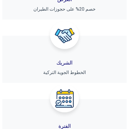
ﺧﺼﻢ 20% ﻋﻠﻰ ﺣﺠﻮزات اﻟﻄﻴﺮان
اﻟﺸﺮﻳﻚ
اﻟﺨﻄﻮط اﻟﺠﻮﻳﺔ اﻟﺘﺮﻛﻴﺔ
اﻟﻔﺘﺮة