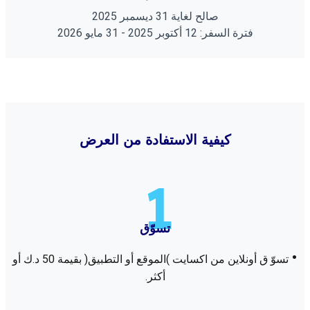
ﺻﺎﻟﺢ ﻟﻐﺎﻳﺔ 31 دﻳﺴﻤﺒﺮ 2025
ﻓﺘﺮة اﻟﺴﻔﺮ: 12 أﻛﺘﻮﺑﺮ 2025 - 31 ﻣﺎﻳﻮ 2026
ﻛﻴﻔﻴﺔ اﻻﺳﺘﻔﺎدة ﻣﻦ اﻟﻌﺮض
1
ﺗﺴﻮّق
•
ﺗﺴﻮّ ق أوﻧﻼﻳﻦ ﻣﻦ اﻛﺴﺎﻳﺖ )اﻟﻤﻮﻗﻊ أو اﻟﺘﻄﺒﻴﻖ( ﺑﻘﻴﻤﺔ 50 د.ك أو
أﻛﺜﺮ.