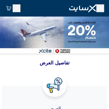
ﺗﻔﺎﺻﻴﻞ اﻟﻌﺮض
اﻟﻌﺮض