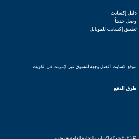
دليل إكسايت
وصل حديثاً
تطبيق إكسايت للموبايل
موقع اكسايت: أفضل وجهة للتسوق عبر الإنترنت في الكويت
طرق الدفع
© ٢٠٢٦ شركة اكسايت للتجارة العامة ش.ش.و