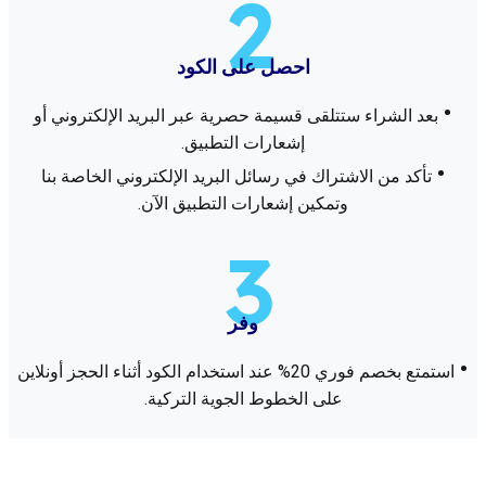
2
اﺣﺼﻞ ﻋﻠﻰ اﻟﻜﻮد
•
ﺑﻌﺪ اﻟﺸﺮاء ﺳﺘﺘﻠﻘﻰ ﻗﺴﻴﻤﺔ ﺣﺼﺮﻳﺔ ﻋﺒﺮ اﻟﺒﺮﻳﺪ اﻹﻟﻜﺘﺮوﻧﻲ أو
إﺷﻌﺎرات اﻟﺘﻄﺒﻴﻖ.
•
ﺗﺄﻛﺪ ﻣﻦ اﻻﺷﺘﺮاك ﻓﻲ رﺳﺎﺋﻞ اﻟﺒﺮﻳﺪ اﻹﻟﻜﺘﺮوﻧﻲ اﻟﺨﺎﺻﺔ ﺑﻨﺎ
وﺗﻤﻜﻴﻦ إﺷﻌﺎرات اﻟﺘﻄﺒﻴﻖ اﻵن.
3
وﻓﺮ
•
اﺳﺘﻤﺘﻊ ﺑﺨﺼﻢ ﻓﻮري 20% ﻋﻨﺪ اﺳﺘﺨﺪام اﻟﻜﻮد أﺛﻨﺎء اﻟﺤﺠﺰ أوﻧﻼﻳﻦ
ﻋﻠﻰ اﻟﺨﻄﻮط اﻟﺠﻮﻳﺔ اﻟﺘﺮﻛﻴﺔ.