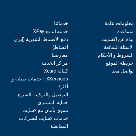
معلومات عامة
خدماتنا
مساعدة
خدمة الدفع XPay
نبذة عن اكسايت
دفع الأقساط الشهرية (إيزي
الأسئلة الشائعة
أقساط)
الشروط و الأحكام
معارضنا
خريطة الموقع
مراكز الخدمة
تواصل معنا
كفالة Xcare
XServices - خدمات صيانة و
أكثر!
التوصيل والتركيب السريع
حماية المشتري
تسوق بآمان مع ×سايت
خدمات xسايت للشركات
المقايضة