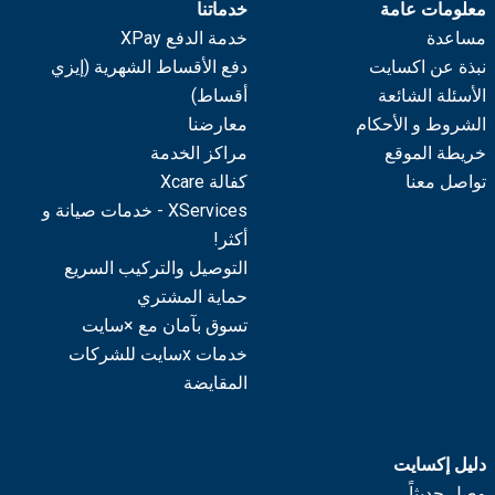
معلومات عامة
خدماتنا
مساعدة
خدمة الدفع XPay
نبذة عن اكسايت
دفع الأقساط الشهرية (إيزي
الأسئلة الشائعة
أقساط)
الشروط و الأحكام
معارضنا
خريطة الموقع
مراكز الخدمة
تواصل معنا
كفالة Xcare
XServices - خدمات صيانة و
أكثر!
التوصيل والتركيب السريع
حماية المشتري
تسوق بآمان مع ×سايت
خدمات xسايت للشركات
المقايضة
دليل إكسايت
وصل حديثاً