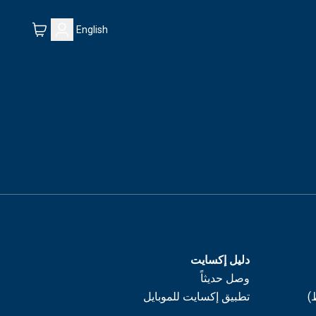
English
دليل إكسايت
وصل حديثاً
)
تطبيق إكسايت للموبايل