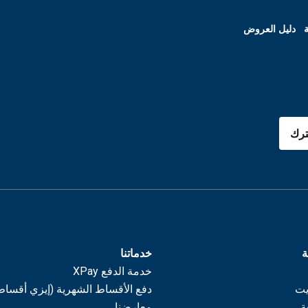
ة
دليل العروض
رك
ة
خدماتنا
خدمة الدفع XPay
يت
دفع الأقساط الشهرية (إيزي أقساط
ة
معارضنا