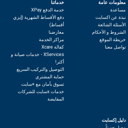
معلومات عامة
خدماتنا
مساعدة
خدمة الدفع XPay
نبذة عن اكسايت
دفع الأقساط الشهرية (إيزي
الأسئلة الشائعة
أقساط)
الشروط و الأحكام
معارضنا
خريطة الموقع
مراكز الخدمة
تواصل معنا
كفالة Xcare
XServices - خدمات صيانة و
أكثر!
التوصيل والتركيب السريع
حماية المشتري
تسوق بآمان مع ×سايت
خدمات xسايت للشركات
المقايضة
دليل إكسايت
وصل حديثاً