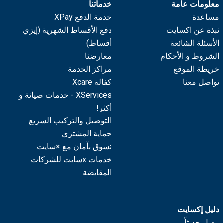
معلومات عامة
خدماتنا
مساعدة
خدمة الدفع XPay
نبذة عن اكسايت
دفع الأقساط الشهرية (إيزي
الأسئلة الشائعة
أقساط)
الشروط و الأحكام
معارضنا
خريطة الموقع
مراكز الخدمة
تواصل معنا
كفالة Xcare
XServices - خدمات صيانة و
أكثر!
التوصيل والتركيب السريع
حماية المشتري
تسوق بآمان مع ×سايت
خدمات xسايت للشركات
المقايضة
دليل إكسايت
وصل حديثاً