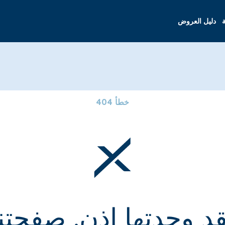
ة
دليل العروض
خطأ 404
قد وجدتها إذن. صفحتنا