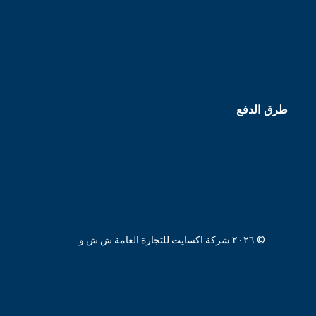
طرق الدفع
© ٢٠٢٦ شركة اكسايت للتجارة العامة ش.ش.و