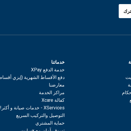
رك
ة
خدماتنا
خدمة الدفع XPay
يت
دفع الأقساط الشهرية (إيزي أقساط
ة
معارضنا
حكام
مراكز الخدمة
كفالة Xcare
XServices - خدمات صيانة و أكثر!
التوصيل والتركيب السريع
حماية المشتري
تسوق بآمان مع ×سايت