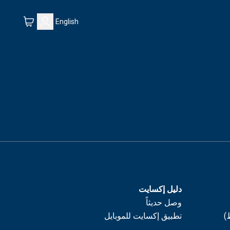
English
دليل إكسايت
وصل حديثاً
)
تطبيق إكسايت للموبايل