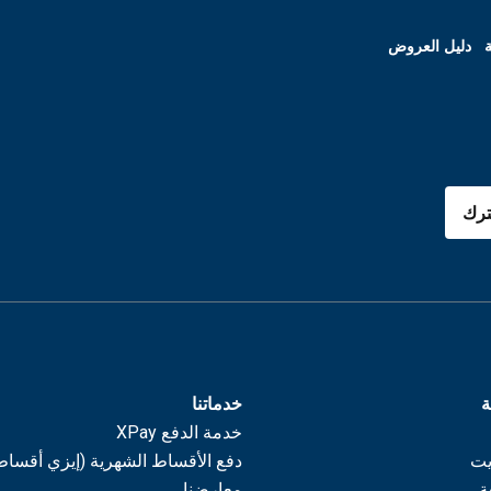
ة
دليل العروض
رك
ة
خدماتنا
خدمة الدفع XPay
يت
دفع الأقساط الشهرية (إيزي أقساط
ة
معارضنا