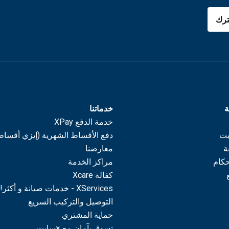
رك
ة
خدماتنا
خدمة الدفع XPay
يت
دفع الأقساط الشهرية (إيزي أقساط
ة
معارضنا
حكام
مراكز الخدمة
كفالة Xcare
XServices - خدمات صيانة و أكثر!
التوصيل والتركيب السريع
حماية المشتري
تسوق بآمان مع ×سايت