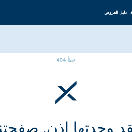
ة
دليل العروض
خطأ 404
قد وجدتها إذن. صفحتنا