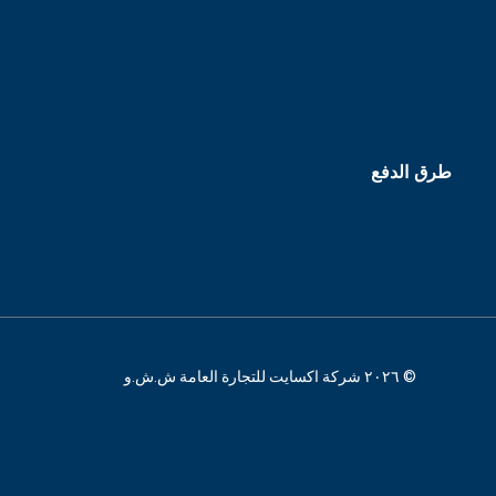
طرق الدفع
© ٢٠٢٦ شركة اكسايت للتجارة العامة ش.ش.و