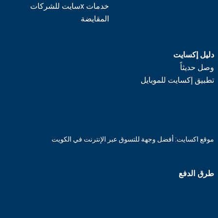
خدمات xسايت للشركات
المقايضة
دليل إكسايت
وصل حديثاً
تطبيق إكسايت للموبايل
موقع اكسايت: أفضل وجهة للتسوق عبر الإنترنت في الكويت
طرق الدفع