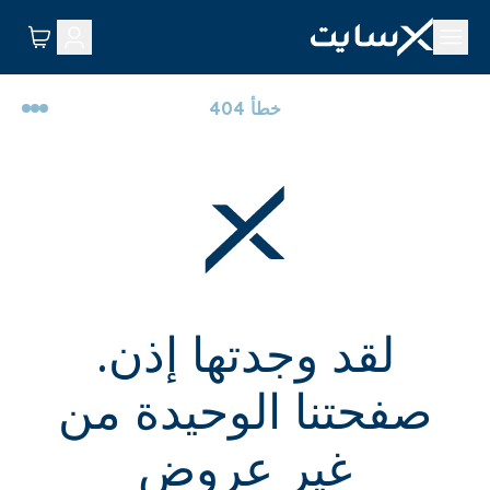
خطأ 404
لقد وجدتها إذن.
صفحتنا الوحيدة من
غير عروض