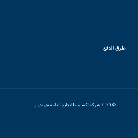
طرق الدفع
© ٢٠٢٦ شركة اكسايت للتجارة العامة ش.ش.و