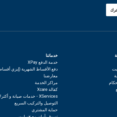
رك
ة
خدماتنا
خدمة الدفع XPay
يت
دفع الأقساط الشهرية (إيزي أقساط
ة
معارضنا
حكام
مراكز الخدمة
كفالة Xcare
XServices - خدمات صيانة و أكثر!
التوصيل والتركيب السريع
حماية المشتري
تسوق بآمان مع ×سايت