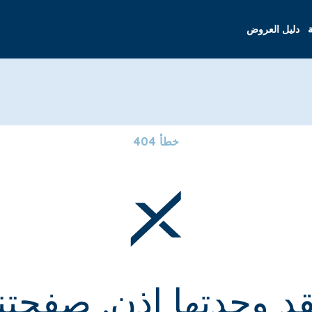
ة
دليل العروض
خطأ 404
قد وجدتها إذن. صفحتنا