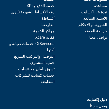
مساعدة
خدمة الدفع XPay
نبذة عن اكسايت
دفع الأقساط الشهرية (إيزي
الأسئلة الشائعة
أقساط)
الشروط و الأحكام
معارضنا
خريطة الموقع
مراكز الخدمة
تواصل معنا
كفالة Xcare
XServices - خدمات صيانة و
أكثر!
التوصيل والتركيب السريع
حماية المشتري
تسوق بآمان مع ×سايت
خدمات xسايت للشركات
المقايضة
دليل إكسايت
وصل حديثاً