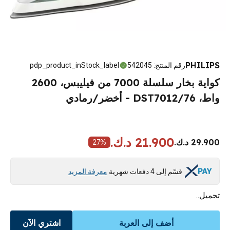
PHILIPS
رقم المنتج
:
542045
pdp_product_inStock_label
كواية بخار سلسلة 7000 من فيليبس، 2600
واط، DST7012/76 - أخضر/رمادي
21.900 د.ك.
29.900 د.ك.
27
%
قسّم إلى 4 دفعات شهرية
معرفة المزيد
تحميل..
أضف إلى العربة
اشتري الآن