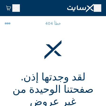
خطأ 404
لقد وجدتها إذن.
صفحتنا الوحيدة من
غير عروض