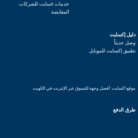
خدمات xسايت للشركات
المقايضة
دليل إكسايت
وصل حديثاً
تطبيق إكسايت للموبايل
موقع اكسايت: أفضل وجهة للتسوق عبر الإنترنت في الكويت
طرق الدفع