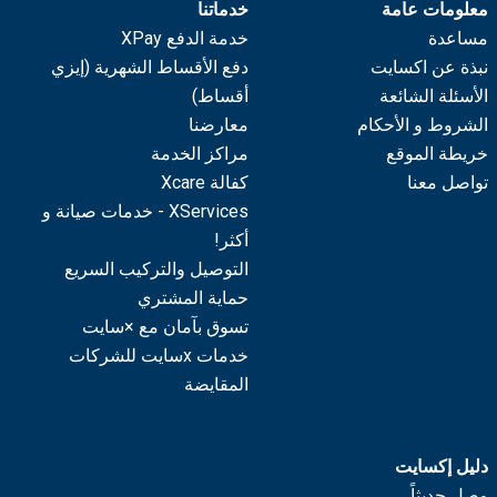
معلومات عامة
خدماتنا
مساعدة
خدمة الدفع XPay
نبذة عن اكسايت
دفع الأقساط الشهرية (إيزي
الأسئلة الشائعة
أقساط)
الشروط و الأحكام
معارضنا
خريطة الموقع
مراكز الخدمة
تواصل معنا
كفالة Xcare
XServices - خدمات صيانة و
أكثر!
التوصيل والتركيب السريع
حماية المشتري
تسوق بآمان مع ×سايت
خدمات xسايت للشركات
المقايضة
دليل إكسايت
وصل حديثاً