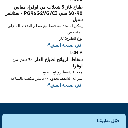
LOFRA
طباج غاز 5 شعلات من لوفرا، مقاس
90×60 سم، PG96G2VG/CI - ستانلس
ستيل
يمكن استخدامه فقط مع منظم الضغط المنزلي
المنخفض
نوع الطباخ: غاز
افتح صفحة المنتج
LOFRA
شفاط الروائح لطباخ الغاز ٩٠ سم من
لوفرا
مدخنة شفط روائح الطبخ.
سرعة الشفط بحدود ٨٠٠ متر مكعب بالساعة.
افتح صفحة المنتج
حمّل تطبيقنا