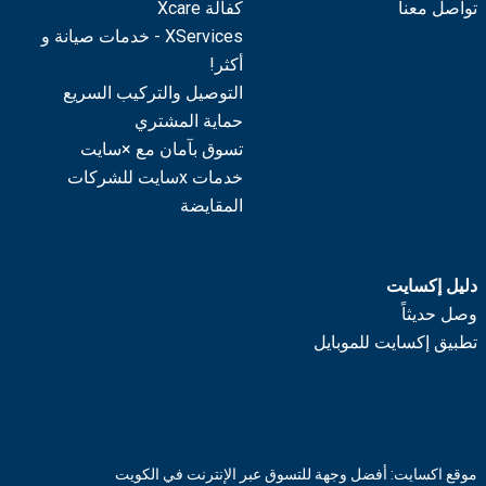
تواصل معنا
كفالة Xcare
XServices - خدمات صيانة و
أكثر!
التوصيل والتركيب السريع
حماية المشتري
تسوق بآمان مع ×سايت
خدمات xسايت للشركات
المقايضة
دليل إكسايت
وصل حديثاً
تطبيق إكسايت للموبايل
موقع اكسايت: أفضل وجهة للتسوق عبر الإنترنت في الكويت