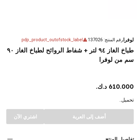
لوفرا
رقم المنتج
:
137026
pdp_product_outofstock_label
طباخ الغاز ٩٤ لتر + شفاط الروائح لطباخ الغاز ٩٠
سم من لوفرا
610.000 د.ك.
تحميل..
أضف إلى العربة
اشتري الآن
تفاصيل المنتج