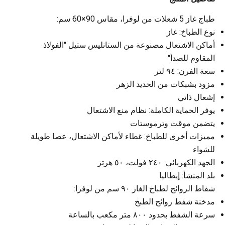
طباج غاز 5 شعلات من لوفرا، مقاس 90×60 سم:
نوع الطباخ: غاز
أماكن الاشتعال مصنوعة من الستانليس ستيل "الفولاذ
المقاوم للصدأ"
سعة الفرن: ٩٤ لتر
مزود بشبكات من الحديد الزهر
إشعال ذاتي
يوفر الحماية الكاملة: نظام منع الاشتعال
يتضمن موقت وترموستات
مميزات أخرى للطباخ: غطاء لأماكن الاشتعال، عصا طويلة
للشواء
الجهد الكهربائي: ٢٤٠ فولت، ٥٠ هرتز
بلد المنشأ: إيطاليا
شفاط الروائح لطباخ الغاز ٩٠ سم من لوفرا:
مدخنة شفط روائح الطبخ
سرعة الشفط بحدود ٨٠٠ متر مكعب بالساعة