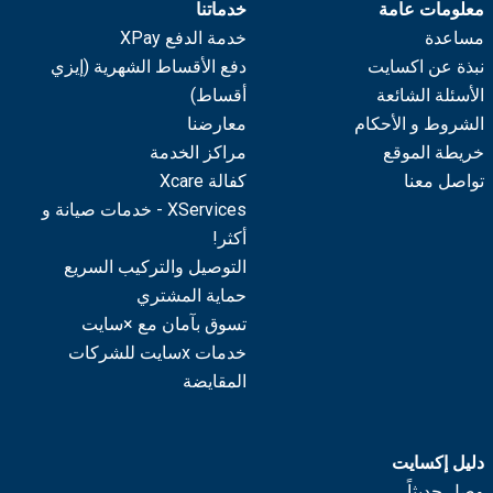
معلومات عامة
خدماتنا
مساعدة
خدمة الدفع XPay
نبذة عن اكسايت
دفع الأقساط الشهرية (إيزي
الأسئلة الشائعة
أقساط)
الشروط و الأحكام
معارضنا
خريطة الموقع
مراكز الخدمة
تواصل معنا
كفالة Xcare
XServices - خدمات صيانة و
أكثر!
التوصيل والتركيب السريع
حماية المشتري
تسوق بآمان مع ×سايت
خدمات xسايت للشركات
المقايضة
دليل إكسايت
وصل حديثاً