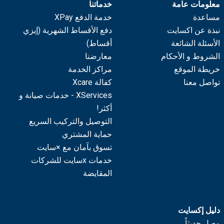
معلومات عامة
خدماتنا
مساعدة
خدمة الدفع XPay
نبذة عن اكسايت
دفع الأقساط الشهرية (إيزي
الأسئلة الشائعة
أقساط)
الشروط و الأحكام
معارضنا
خريطة الموقع
مراكز الخدمة
تواصل معنا
كفالة Xcare
XServices - خدمات صيانة و
أكثر!
التوصيل والتركيب السريع
حماية المشتري
تسوق بآمان مع ×سايت
خدمات xسايت للشركات
المقايضة
دليل إكسايت
وصل حديثاً