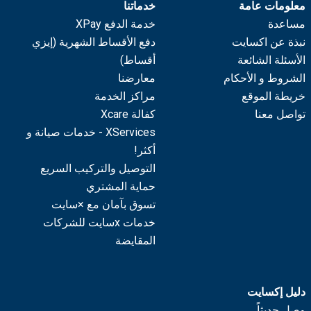
معلومات عامة
خدماتنا
مساعدة
خدمة الدفع XPay
نبذة عن اكسايت
دفع الأقساط الشهرية (إيزي
الأسئلة الشائعة
أقساط)
الشروط و الأحكام
معارضنا
خريطة الموقع
مراكز الخدمة
تواصل معنا
كفالة Xcare
XServices - خدمات صيانة و
أكثر!
التوصيل والتركيب السريع
حماية المشتري
تسوق بآمان مع ×سايت
خدمات xسايت للشركات
المقايضة
دليل إكسايت
وصل حديثاً