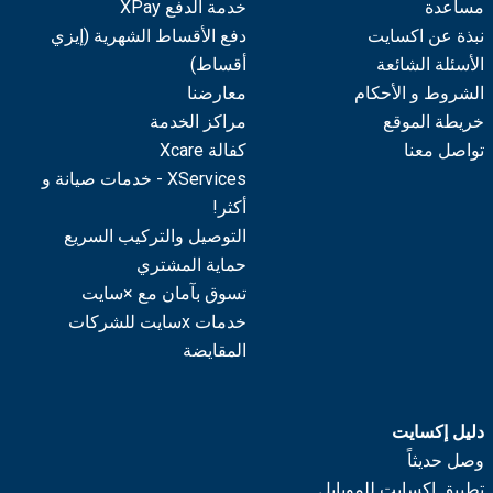
مساعدة
خدمة الدفع XPay
نبذة عن اكسايت
دفع الأقساط الشهرية (إيزي
الأسئلة الشائعة
أقساط)
الشروط و الأحكام
معارضنا
خريطة الموقع
مراكز الخدمة
تواصل معنا
كفالة Xcare
XServices - خدمات صيانة و
أكثر!
التوصيل والتركيب السريع
حماية المشتري
تسوق بآمان مع ×سايت
خدمات xسايت للشركات
المقايضة
دليل إكسايت
وصل حديثاً
تطبيق إكسايت للموبايل