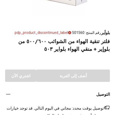
بلوأير
رقم المنتج
:
501560
pdp_product_discontinued_label
فلتر تنقية الهواء من الشوائب ٥٠٠/٦٠٠ من
بلوإير + منقي الهواء بلواير ٥٠٣
أضف إلى العربة
اشتري الآن
التوصيل
توصيل بوقت محدد:
مجاني في اليوم التالي. قد توجد خيارات