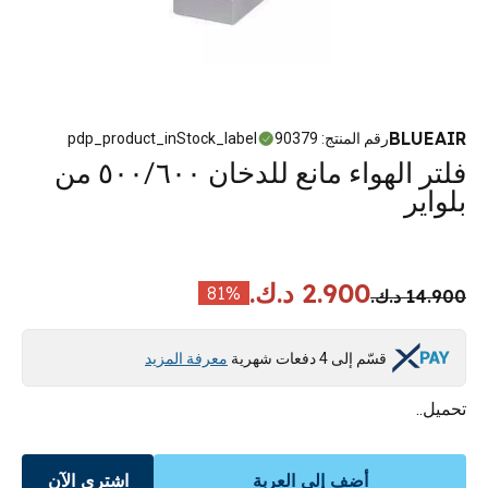
BLUEAIR
رقم المنتج
:
90379
pdp_product_inStock_label
فلتر الهواء مانع للدخان ٥٠٠/٦٠٠ من
بلواير
2.900 د.ك.
81
%
14.900 د.ك.
قسّم إلى 4 دفعات شهرية
معرفة المزيد
تحميل..
أضف إلى العربة
اشتري الآن