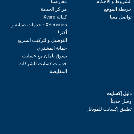
الشروط و الأحكام
معارضنا
خريطة الموقع
مراكز الخدمة
تواصل معنا
كفالة Xcare
XServices - خدمات صيانة و
أكثر!
التوصيل والتركيب السريع
حماية المشتري
تسوق بآمان مع ×سايت
خدمات xسايت للشركات
المقايضة
دليل إكسايت
وصل حديثاً
تطبيق إكسايت للموبايل