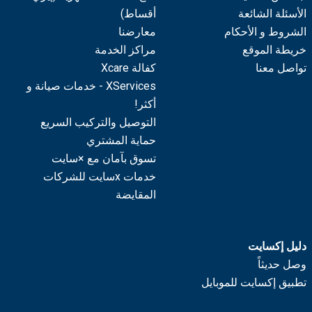
الأسئلة الشائعة
أقساط)
الشروط و الأحكام
معارضنا
خريطة الموقع
مراكز الخدمة
تواصل معنا
كفالة Xcare
XServices - خدمات صيانة و
أكثر!
التوصيل والتركيب السريع
حماية المشتري
تسوق بآمان مع ×سايت
خدمات xسايت للشركات
المقايضة
دليل إكسايت
وصل حديثاً
تطبيق إكسايت للموبايل