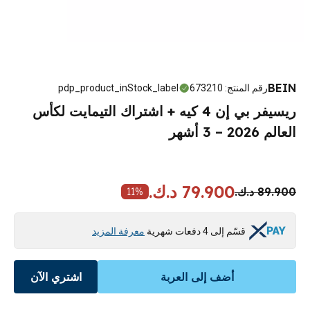
BEIN
رقم المنتج
:
673210
pdp_product_inStock_label
ريسيفر بي إن 4 كيه + اشتراك التيمايت لكأس
العالم 2026 – 3 أشهر
79.900 د.ك.
89.900 د.ك.
11
%
قسّم إلى 4 دفعات شهرية
معرفة المزيد
أضف إلى العربة
اشتري الآن