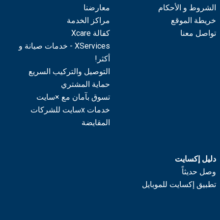
الشروط و الأحكام
معارضنا
خريطة الموقع
مراكز الخدمة
تواصل معنا
كفالة Xcare
XServices - خدمات صيانة و
أكثر!
التوصيل والتركيب السريع
حماية المشتري
تسوق بآمان مع ×سايت
خدمات xسايت للشركات
المقايضة
دليل إكسايت
وصل حديثاً
تطبيق إكسايت للموبايل