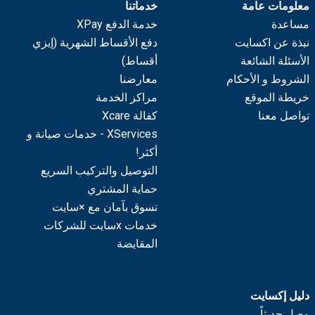
معلومات عامة
خدماتنا
مساعدة
خدمة الدفع XPay
نبذة عن اكسايت
دفع الأقساط الشهرية (إيزي
الأسئلة الشائعة
أقساط)
الشروط و الأحكام
معارضنا
خريطة الموقع
مراكز الخدمة
تواصل معنا
كفالة Xcare
XServices - خدمات صيانة و
أكثر!
التوصيل والتركيب السريع
حماية المشتري
تسوق بآمان مع ×سايت
خدمات xسايت للشركات
المقايضة
دليل إكسايت
وصل حديثاً