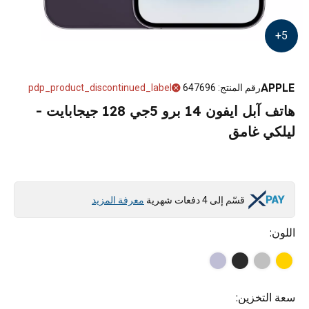
+
5
APPLE
رقم المنتج
:
647696
pdp_product_discontinued_label
هاتف آبل ايفون 14 برو 5جي 128 جيجابايت -
ليلكي غامق
قسّم إلى 4 دفعات شهرية
معرفة المزيد
اللون
:
سعة التخزين
: