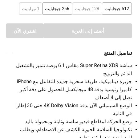
512 جيجابايت
128 جيجابايت
256 جيجابايت
1 تيرابايت
أضف إلى العربة
اشتري الآن
تفاصيل المنتج
شاشة Super Retina XDR مقاس 6.1 بوصة تتميز بالتشغيل
الدائم والترويج
جزيرة ديناميكية، طريقة سحرية جديدة للتفاعل مع iPhone
كاميرا رئيسية بدقة 48 ميجابكسل للحصول على دقة أكبر
تصل إلى 4 أضعاف
الوضع السينمائي الآن بدقة 4K Dolby Vision حتى 30 إطارا
في الثانية
وضع الحركة لمقاطع فيديو سلسة وثابتة ومحمولة باليد
تكنولوجيا السلامة الحيوية الكشف عن الاصطدام، ويطلب
المساعدة عندما لا تستطيع