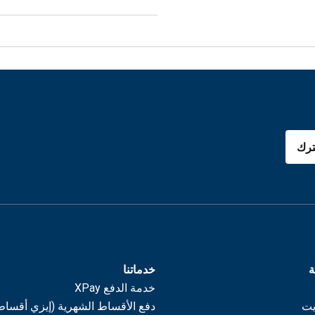
رك
ة
خدماتنا
خدمة الدفع XPay
يت
دفع الأقساط الشهرية (إيزي أقساط