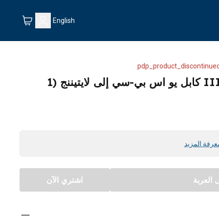
English
pdp_product_discontinued
كابل انكر 541 باور لاين III كابل يو اس بي-سي إلى لايتيننج (1
عرفة المزيد
العربة
اشتري الآن