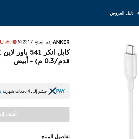
ة
دليل العروض
ANKER
رقم المنتج
:
632317
_label
قدم/0.3 م) - أبيض
قسّم إلى 4 دفعات شهرية
م
أضف إلى 
تفاصيل المنتج