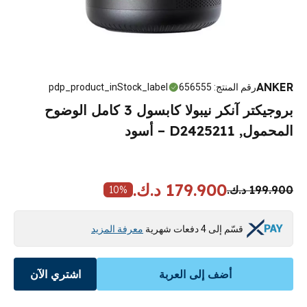
ANKER
رقم المنتج
:
656555
pdp_product_inStock_label
بروجيكتر آنكر نيبولا كابسول 3 كامل الوضوح
المحمول, D2425211 – أسود
179.900 د.ك.
199.900 د.ك.
10
%
قسّم إلى 4 دفعات شهرية
معرفة المزيد
أضف إلى العربة
اشتري الآن