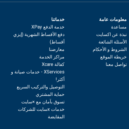
معلومات عامة
خدماتنا
مساعدة
خدمة الدفع XPay
نبذة عن اكسايت
دفع الأقساط الشهرية (إيزي
الأسئلة الشائعة
أقساط)
الشروط و الأحكام
معارضنا
خريطة الموقع
مراكز الخدمة
تواصل معنا
كفالة Xcare
XServices - خدمات صيانة و
أكثر!
التوصيل والتركيب السريع
حماية المشتري
تسوق بآمان مع ×سايت
خدمات xسايت للشركات
المقايضة