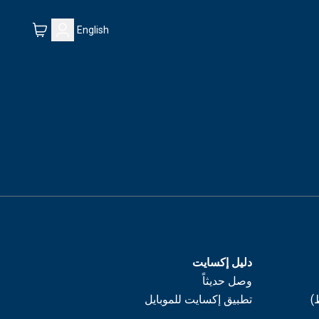
English
دليل إكسايت
وصل حديثاً
)
تطبيق إكسايت للموبايل