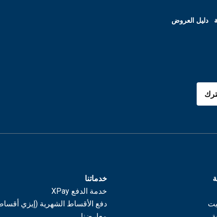
ة
دليل العروض
رك
ة
خدماتنا
خدمة الدفع XPay
يت
دفع الأقساط الشهرية (إيزي أقساط
ة
معارضنا