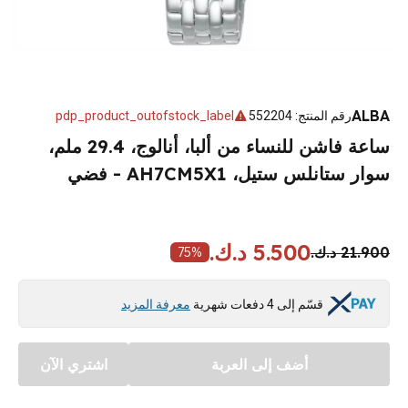
ALBA
رقم المنتج
:
552204
pdp_product_outofstock_label
ساعة فاشن للنساء من ألبا، أنالوج، 29.4 ملم،
سوار ستانلس ستيل، AH7CM5X1 - فضي
5.500 د.ك.
21.900 د.ك.
75
%
قسّم إلى 4 دفعات شهرية
معرفة المزيد
أضف إلى العربة
اشتري الآن