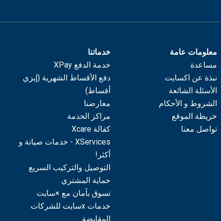
معلومات عامة
خدماتنا
مساعدة
خدمة الدفع XPay
نبذة عن اكسايت
دفع الأقساط الشهرية (إيزي
الأسئلة الشائعة
أقساط)
الشروط و الأحكام
معارضنا
خريطة الموقع
مراكز الخدمة
تواصل معنا
كفالة Xcare
XServices - خدمات صيانة و
أكثر!
التوصيل والتركيب السريع
حماية المشتري
تسوق بآمان مع ×سايت
خدمات xسايت للشركات
المقايضة