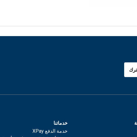
رك
ة
خدماتنا
خدمة الدفع XPay