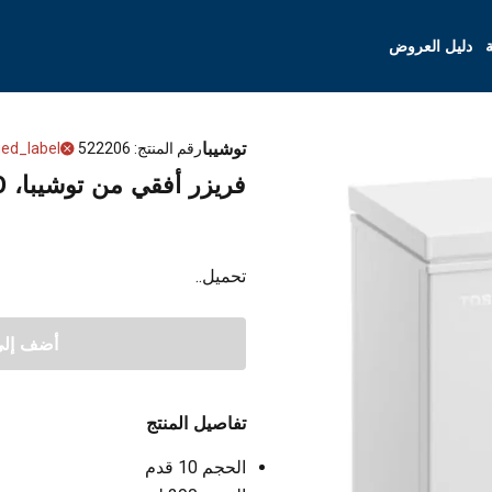
ة
دليل العروض
توشيبا
رقم المنتج
:
522206
ed_label
فريزر أفقي من توشيبا، 10 قدم مكعب، 290 لتر، CR-A295U -أبيض
تحميل..
أضف إلى 
تفاصيل المنتج
الحجم 10 قدم