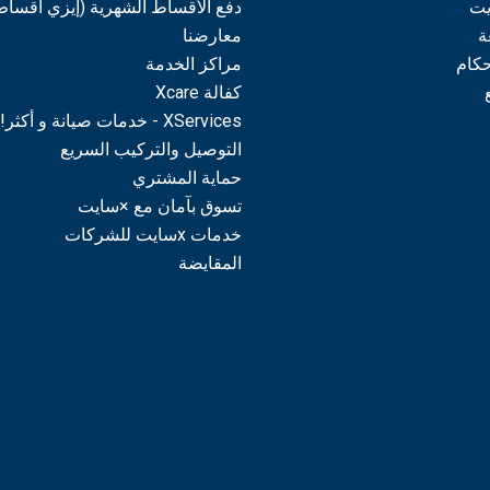
يت
دفع الأقساط الشهرية (إيزي أقساط
ة
معارضنا
حكام
مراكز الخدمة
كفالة Xcare
XServices - خدمات صيانة و أكثر!
التوصيل والتركيب السريع
حماية المشتري
تسوق بآمان مع ×سايت
خدمات xسايت للشركات
المقايضة