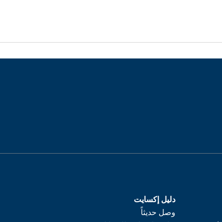
دليل إكسايت
وصل حديثاً