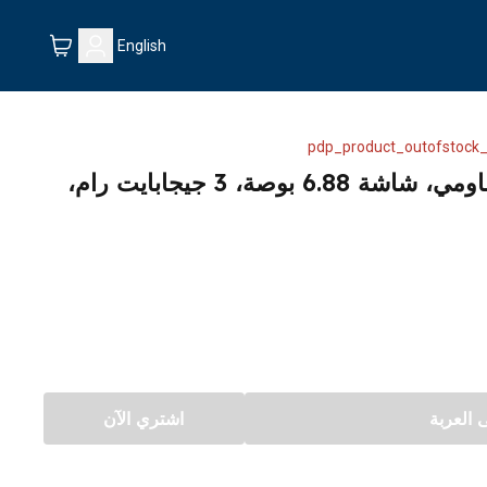
English
pdp_product_outofstock_
هاتف ريدمي ايه 5 من شاومي، شاشة 6.88 بوصة، 3 جيجابايت رام،
العربة
اشتري الآن