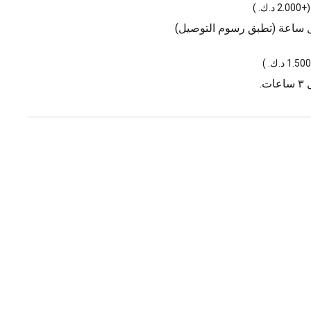
(
+2.000 د.ك.
)
ل ساعة (تطبق رسوم التوصيل)
)
.