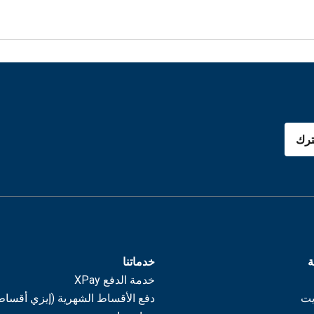
رك
ة
خدماتنا
خدمة الدفع XPay
يت
دفع الأقساط الشهرية (إيزي أقساط