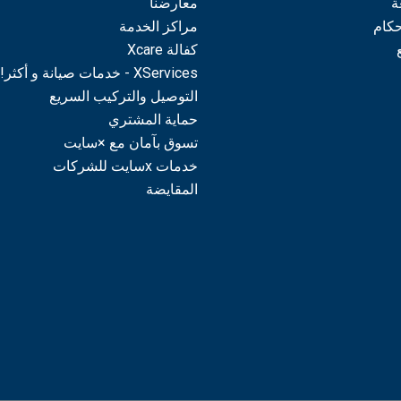
ة
معارضنا
حكام
مراكز الخدمة
كفالة Xcare
XServices - خدمات صيانة و أكثر!
التوصيل والتركيب السريع
حماية المشتري
تسوق بآمان مع ×سايت
خدمات xسايت للشركات
المقايضة