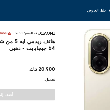
ة
دليل العروض
XIAOMI
رقم المنتج
:
552693
label
64 جيجابايت - ذهبي
20.900 د.ك.
تحميل..
أضف إلى 