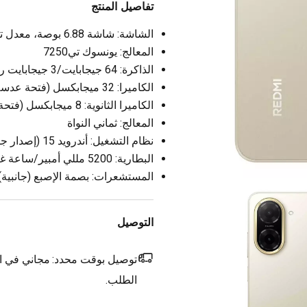
تفاصيل المنتج
الشاشة: شاشة 6.88 بوصة، معدل تحديث 120 هرتز، بدقة 1640 × 720 بكسل
المعالج: يونسوك تي7250
الذاكرة: 64 جيجابايت/3 جيجابايت رام
الكاميرا: 32 ميجابكسل (فتحة عدسة اف/2.0)
الكاميرا الثانوية: 8 ميجابكسل (فتحة عدسة اف/2.0)
المعالج: ثماني النواة
نظام التشغيل: أندرويد 15 (إصدار جو)
البطارية: 5200 مللي أمبير/ساعة غير قابلة للإزالة
المستشعرات: بصمة الإصبع (جانبية)
التوصيل
توصيل بوقت محدد:
مجاني في ال
الطلب.