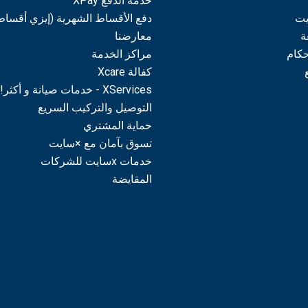
خدمة الدفع XPay
يت
دفع الأقساط الشهرية (إيزي أقساط
ة
معارضنا
حكام
مراكز الخدمة
كفالة Xcare
XServices - خدمات صيانة و أكثر!
التوصيل والتركيب السريع
حماية المشتري
تسوق بآمان مع ×سايت
خدمات xسايت للشركات
المقايضة