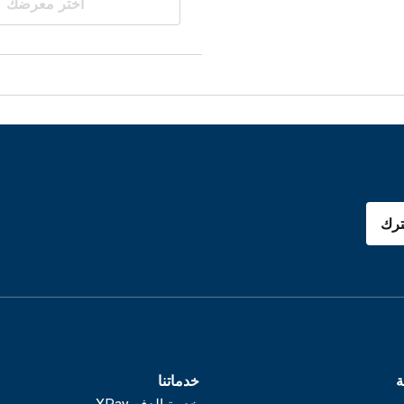
اختر معرضك
رك
ة
خدماتنا