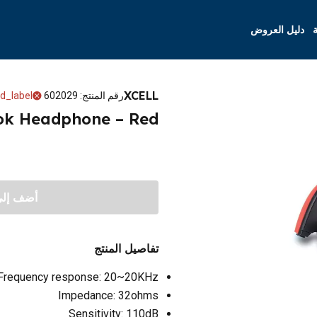
ة
دليل العروض
XCELL
رقم المنتج
:
602029
d_label
ook Headphone – Red
أضف إلى 
تفاصيل المنتج
Frequency response: 20~20KHz
Impedance: 32ohms
Sensitivity: 110dB