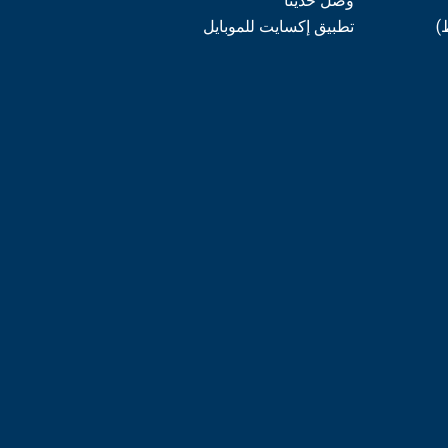
وصل حديثاً
)
تطبيق إكسايت للموبايل